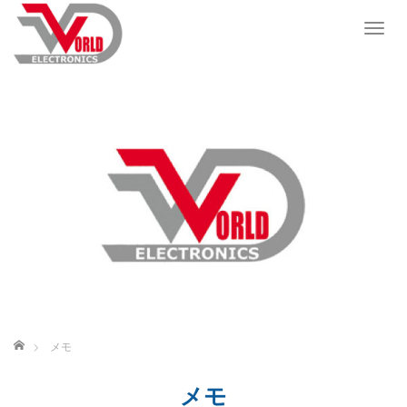
T
o
g
g
l
e
n
a
v
i
g
a
t
i
o
n
ホーム
メモ
メモ