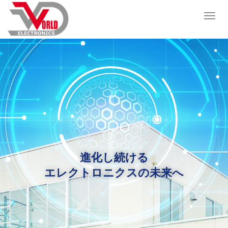
T
o
g
g
l
e
n
a
v
i
g
a
t
進化し続ける
i
エレクトロニクスの未来へ
o
n