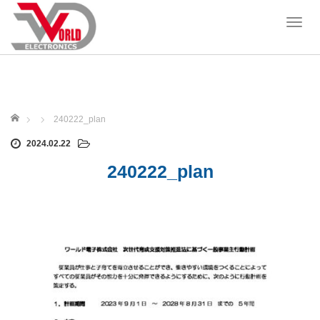
T
o
g
g
l
e
ホーム
n
240222_plan
a
2024.02.22
v
i
240222_plan
g
a
t
i
o
n