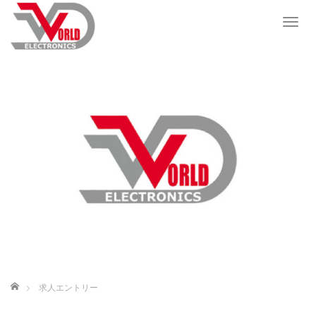
T
o
g
g
l
e
n
a
v
i
g
a
t
i
o
n
ホーム
求人エントリー