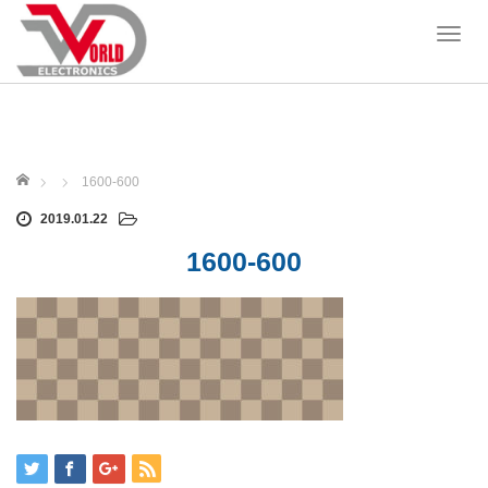
T
o
g
g
l
e
ホーム
n
1600-600
a
2019.01.22
v
i
1600-600
g
a
t
i
o
n