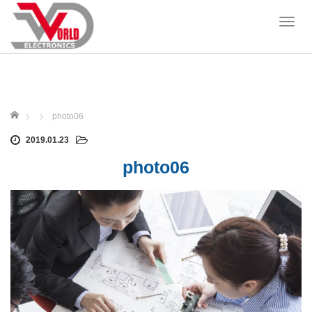
T
o
g
g
l
e
ホーム
n
photo06
a
2019.01.23
v
i
photo06
g
a
t
i
o
n